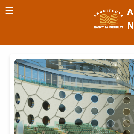
☰
A
N